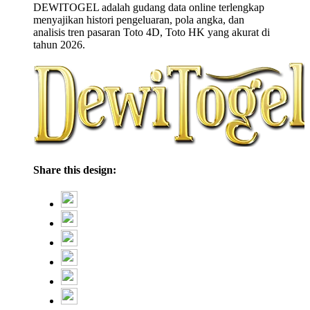
DEWITOGEL adalah gudang data online terlengkap
menyajikan histori pengeluaran, pola angka, dan
analisis tren pasaran Toto 4D, Toto HK yang akurat di
tahun 2026.
Share this design: