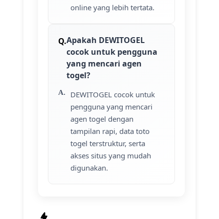
online yang lebih tertata.
Apakah DEWITOGEL
cocok untuk pengguna
yang mencari agen
togel?
DEWITOGEL cocok untuk
pengguna yang mencari
agen togel dengan
tampilan rapi, data toto
togel terstruktur, serta
akses situs yang mudah
digunakan.