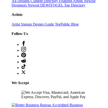
All Designs
Content Directory
Featured Artists
Newest
Designers
Newest DEWITOGEL
Tag Directory
Artists
Artist Signup
Design Guide
TeePublic Blog
Follow Us
We Accept