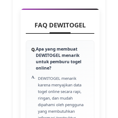
FAQ DEWITOGEL
Apa yang membuat
DEWITOGEL menarik
untuk pemburu togel
online?
DEWITOGEL menarik
karena menyajikan data
togel online secara rapi,
ringan, dan mudah
dipahami oleh pengguna
yang membutuhkan
informasi terstruktur.