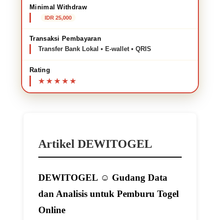
Minimal Withdraw
IDR 25,000
Transaksi Pembayaran
Transfer Bank Lokal • E-wallet • QRIS
Rating
Artikel DEWITOGEL
DEWITOGEL ☺ Gudang Data
dan Analisis untuk Pemburu Togel
Online