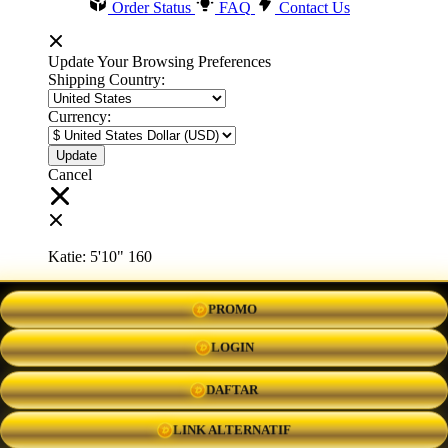
Order Status
FAQ
Contact Us
Update Your Browsing Preferences
Shipping Country:
Currency:
Cancel
Katie:
5'10"
160
PROMO
Select your person:
Male
Female
LOGIN
Height
Short
Med
Tall
DAFTAR
Weight
Slim
Avg
Heavy
LINK ALTERNATIF
View Size Chart