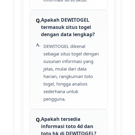
Apakah DEWITOGEL
termasuk situs togel
dengan data lengkap?
DEWITOGEL dikenal
sebagai situs togel dengan
susunan informasi yang
jelas, mulai dari data
harian, rangkuman toto
togel, hingga analisis
sederhana untuk
pengguna.
Apakah tersedia
informasi toto 4d dan
toto hk di DEWITOGEL?