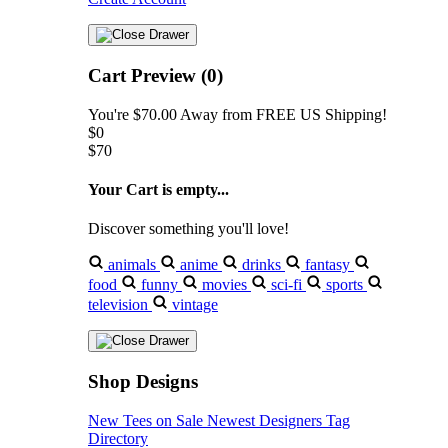
Cart Preview (0)
You're
$70.00
Away from
FREE US Shipping!
$0
$70
Your Cart is empty...
Discover something you'll love!
animals
anime
drinks
fantasy
food
funny
movies
sci-fi
sports
television
vintage
Shop Designs
New Tees on Sale
Newest Designers
Tag
Directory