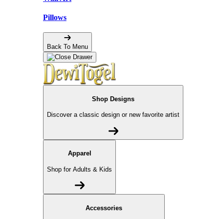
Pillows
Back To Menu
Shop Designs
Discover a classic design or new favorite artist
Apparel
Shop for Adults & Kids
Accessories