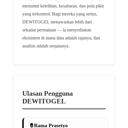
menuntut ketelitian, kesabaran, dan pola pikir
yang terkontrol
. Bagi mereka yang serius,
DEWITOGEL menawarkan lebih dari
sekadar permainan — ia menyediakan
ekosistem di mana data adalah rajanya, dan
analisis adalah senjatanya.
Ulasan Pengguna
DEWITOGEL
Rama Prasetyo