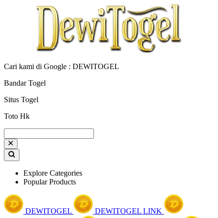
Cari kami di Google : DEWITOGEL
Bandar Togel
Situs Togel
Toto Hk
Explore Categories
Popular Products
DEWITOGEL
DEWITOGEL LINK