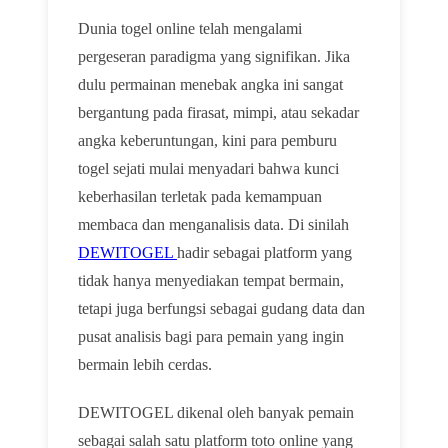
Dunia togel online telah mengalami
pergeseran paradigma yang signifikan. Jika
dulu permainan menebak angka ini sangat
bergantung pada firasat, mimpi, atau sekadar
angka keberuntungan, kini para pemburu
togel sejati mulai menyadari bahwa kunci
keberhasilan terletak pada kemampuan
membaca dan menganalisis data. Di sinilah
DEWITOGEL
hadir sebagai platform yang
tidak hanya menyediakan tempat bermain,
tetapi juga berfungsi sebagai gudang data dan
pusat analisis bagi para pemain yang ingin
bermain lebih cerdas.
DEWITOGEL dikenal oleh banyak pemain
sebagai salah satu platform toto online yang