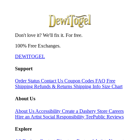
Don't love it? We'll fix it. For free.
100% Free Exchanges.
DEWITOGEL
Support
Order Status
Contact Us
Coupon Codes
FAQ
Free
Shipping
Refunds & Returns
Shipping Info
Size Chart
About Us
About Us
Accessibility
Create a Dashery Store
Careers
Hire an Artist
Social Responsibility
TeePublic Reviews
Explore