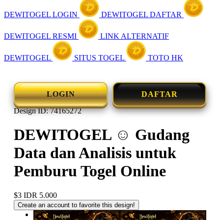
DEWITOGEL LOGIN
DEWITOGEL DAFTAR
DEWITOGEL RESMI
LINK ALTERNATIF
DEWITOGEL
SITUS TOGEL
TOTO HK
LOGIN
DAFTAR
Design ID: 74165272
DEWITOGEL ☺ Gudang
Data dan Analisis untuk
Pemburu Togel Online
$3
IDR 5.000
Create an account to favorite this design!