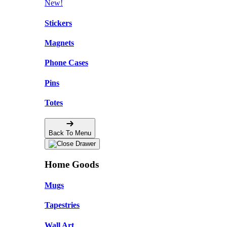
New!
Stickers
Magnets
Phone Cases
Pins
Totes
Back To Menu
Home Goods
Mugs
Tapestries
Wall Art