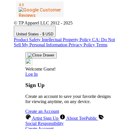
© TP Apparel LLC 2012 - 2025
United States - $ USD
Product Safety
Intellectual Property Policy
CA: Do Not
Sell My Personal Information
Privacy Policy
Terms
Welcome Guest!
Log In
Sign Up
Create an account to save your favorite designs
for viewing anytime, on any device.
Create an Account
Artist Sign Up
About TeePublic
Social Responsibility
Create Account