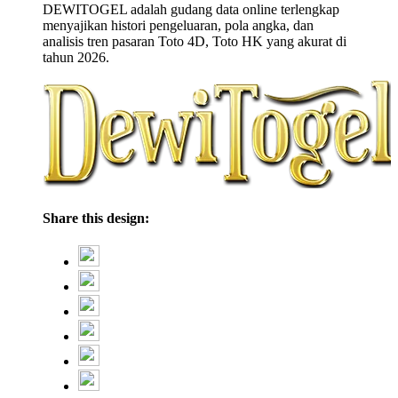
DEWITOGEL adalah gudang data online terlengkap
menyajikan histori pengeluaran, pola angka, dan
analisis tren pasaran Toto 4D, Toto HK yang akurat di
tahun 2026.
Share this design: