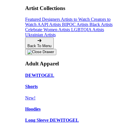
Artist Collections
Featured Designers
Artists to Watch
Creators to
Watch
AAPI Artists
BIPOC Artists
Black Artists
Celebrate Women Artists
LGBTQIA Artists
Ukrainian Artists
Back To Menu
Adult Apparel
DEWITOGEL
Shorts
New!
Hoodies
Long Sleeve DEWITOGEL