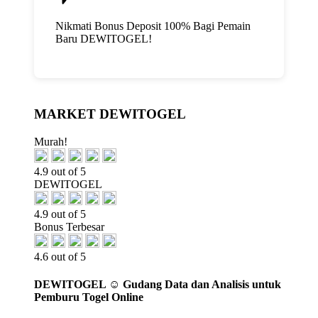
Nikmati
Bonus Deposit 100%
Bagi Pemain
Baru
DEWITOGEL!
MARKET DEWITOGEL
Murah!
4.9 out of 5
DEWITOGEL
4.9 out of 5
Bonus Terbesar
4.6 out of 5
DEWITOGEL ☺ Gudang Data dan Analisis untuk
Pemburu Togel Online