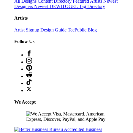
All Designs
Content Directory
Featured Artists
Newest
Designers
Newest DEWITOGEL
Tag Directory
Artists
Artist Signup
Design Guide
TeePublic Blog
Follow Us
We Accept