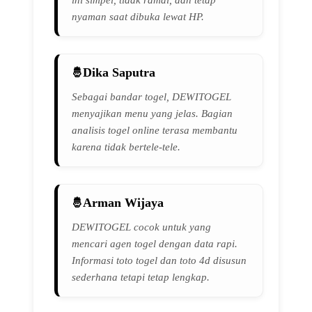
ini simpel, tidak ramai, dan tetap
nyaman saat dibuka lewat HP.
Dika Saputra
Sebagai bandar togel, DEWITOGEL
menyajikan menu yang jelas. Bagian
analisis togel online terasa membantu
karena tidak bertele-tele.
Arman Wijaya
DEWITOGEL cocok untuk yang
mencari agen togel dengan data rapi.
Informasi toto togel dan toto 4d disusun
sederhana tetapi tetap lengkap.