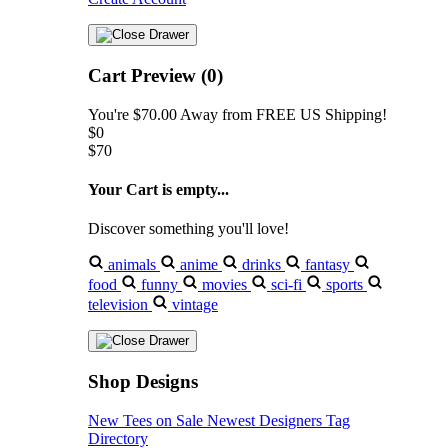
Cart Preview (0)
You're
$70.00
Away from
FREE US Shipping!
$0
$70
Your Cart is empty...
Discover something you'll love!
animals
anime
drinks
fantasy
food
funny
movies
sci-fi
sports
television
vintage
Shop Designs
New Tees on Sale
Newest Designers
Tag
Directory