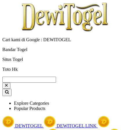
Cari kami di Google : DEWITOGEL
Bandar Togel
Situs Togel
Toto Hk
Explore Categories
Popular Products
DEWITOGEL
DEWITOGEL LINK