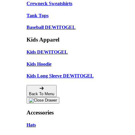
Crewneck Sweatshirts
Tank Tops
Baseball DEWITOGEL
Kids Apparel
Kids DEWITOGEL
Kids Hoodie
Kids Long Sleeve DEWITOGEL
Back To Menu
Accessories
Hats