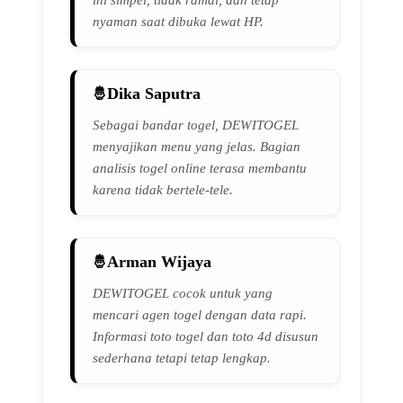
ini simpel, tidak ramai, dan tetap
nyaman saat dibuka lewat HP.
Dika Saputra
Sebagai bandar togel, DEWITOGEL
menyajikan menu yang jelas. Bagian
analisis togel online terasa membantu
karena tidak bertele-tele.
Arman Wijaya
DEWITOGEL cocok untuk yang
mencari agen togel dengan data rapi.
Informasi toto togel dan toto 4d disusun
sederhana tetapi tetap lengkap.