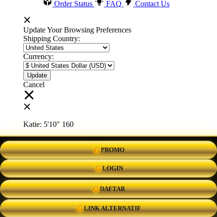
Order Status
FAQ
Contact Us
Update Your Browsing Preferences
Shipping Country:
Currency:
Cancel
Katie:
5'10"
160
PROMO
Select your person:
Male
Female
LOGIN
Height
Short
Med
Tall
DAFTAR
Weight
Slim
Avg
Heavy
LINK ALTERNATIF
View Size Chart