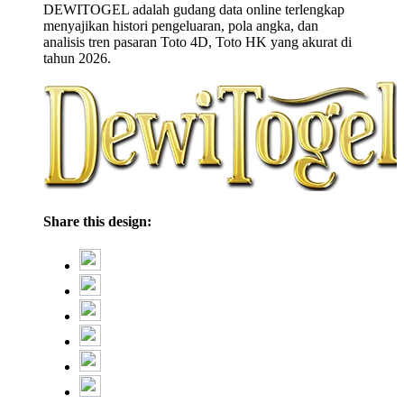
DEWITOGEL adalah gudang data online terlengkap
menyajikan histori pengeluaran, pola angka, dan
analisis tren pasaran Toto 4D, Toto HK yang akurat di
tahun 2026.
Share this design: