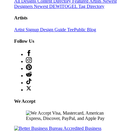
All Designs
Content Directory
Featured Artists
Newest
Designers
Newest DEWITOGEL
Tag Directory
Artists
Artist Signup
Design Guide
TeePublic Blog
Follow Us
We Accept