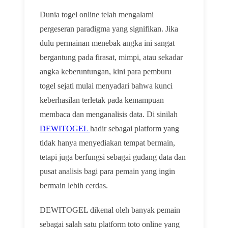
Dunia togel online telah mengalami
pergeseran paradigma yang signifikan. Jika
dulu permainan menebak angka ini sangat
bergantung pada firasat, mimpi, atau sekadar
angka keberuntungan, kini para pemburu
togel sejati mulai menyadari bahwa kunci
keberhasilan terletak pada kemampuan
membaca dan menganalisis data. Di sinilah
DEWITOGEL
hadir sebagai platform yang
tidak hanya menyediakan tempat bermain,
tetapi juga berfungsi sebagai gudang data dan
pusat analisis bagi para pemain yang ingin
bermain lebih cerdas.
DEWITOGEL dikenal oleh banyak pemain
sebagai salah satu platform toto online yang