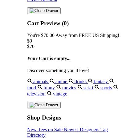
Cart Preview (0)
You're
$70.00
Away from
FREE US Shipping!
$0
$70
Your Cart is empty...
Discover something you'll love!
animals
anime
drinks
fantasy
food
funny
movies
sci-fi
sports
television
vintage
Shop Designs
New Tees on Sale
Newest Designers
Tag
Directory