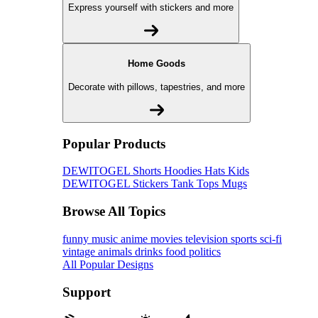
Express yourself with stickers and more
Home Goods
Decorate with pillows, tapestries, and more
Popular Products
DEWITOGEL
Shorts
Hoodies
Hats
Kids
DEWITOGEL
Stickers
Tank Tops
Mugs
Browse All Topics
funny
music
anime
movies
television
sports
sci-fi
vintage
animals
drinks
food
politics
All Popular Designs
Support