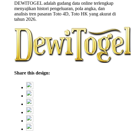
DEWITOGEL adalah gudang data online terlengkap
menyajikan histori pengeluaran, pola angka, dan
analisis tren pasaran Toto 4D, Toto HK yang akurat di
tahun 2026.
Share this design: