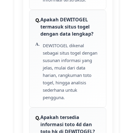
Apakah DEWITOGEL
termasuk situs togel
dengan data lengkap?
DEWITOGEL dikenal
sebagai situs togel dengan
susunan informasi yang
jelas, mulai dari data
harian, rangkuman toto
togel, hingga analisis
sederhana untuk
pengguna.
Apakah tersedia
informasi toto 4d dan
toto hk di DEWITOGEL?