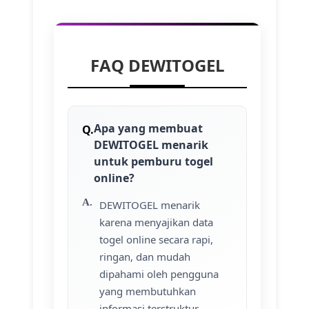
FAQ DEWITOGEL
Apa yang membuat
DEWITOGEL menarik
untuk pemburu togel
online?
DEWITOGEL menarik
karena menyajikan data
togel online secara rapi,
ringan, dan mudah
dipahami oleh pengguna
yang membutuhkan
informasi terstruktur.