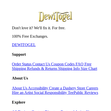
Don't love it? We'll fix it. For free.
100% Free Exchanges.
DEWITOGEL
Support
Order Status
Contact Us
Coupon Codes
FAQ
Free
Shipping
Refunds & Returns
Shipping Info
Size Chart
About Us
About Us
Accessibility
Create a Dashery Store
Careers
Hire an Artist
Social Responsibility
TeePublic Reviews
Explore