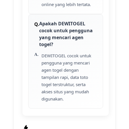
online yang lebih tertata.
Apakah DEWITOGEL
cocok untuk pengguna
yang mencari agen
togel?
DEWITOGEL cocok untuk
pengguna yang mencari
agen togel dengan
tampilan rapi, data toto
togel terstruktur, serta
akses situs yang mudah
digunakan.