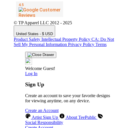
© TP Apparel LLC 2012 - 2025
United States - $ USD
Product Safety
Intellectual Property Policy
CA: Do Not
Sell My Personal Information
Privacy Policy
Terms
Welcome Guest!
Log In
Sign Up
Create an account to save your favorite designs
for viewing anytime, on any device.
Create an Account
Artist Sign Up
About TeePublic
Social Responsibility
Create Account