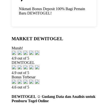
Nikmati
Bonus Deposit 100%
Bagi Pemain
Baru
DEWITOGEL!
MARKET DEWITOGEL
Murah!
4.9 out of 5
DEWITOGEL
4.9 out of 5
Bonus Terbesar
4.6 out of 5
DEWITOGEL ☺ Gudang Data dan Analisis untuk
Pemburu Togel Online