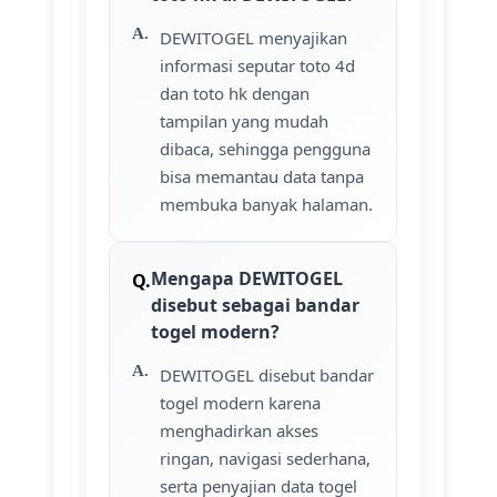
DEWITOGEL menyajikan
informasi seputar toto 4d
dan toto hk dengan
tampilan yang mudah
dibaca, sehingga pengguna
bisa memantau data tanpa
membuka banyak halaman.
Mengapa DEWITOGEL
disebut sebagai bandar
togel modern?
DEWITOGEL disebut bandar
togel modern karena
menghadirkan akses
ringan, navigasi sederhana,
serta penyajian data togel