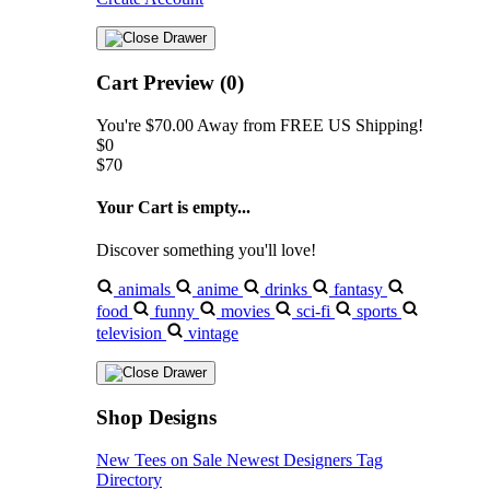
Cart Preview (0)
You're
$70.00
Away from
FREE US Shipping!
$0
$70
Your Cart is empty...
Discover something you'll love!
animals
anime
drinks
fantasy
food
funny
movies
sci-fi
sports
television
vintage
Shop Designs
New Tees on Sale
Newest Designers
Tag
Directory