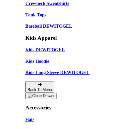
Crewneck Sweatshirts
Tank Tops
Baseball DEWITOGEL
Kids Apparel
Kids DEWITOGEL
Kids Hoodie
Kids Long Sleeve DEWITOGEL
Back To Menu
Accessories
Hats