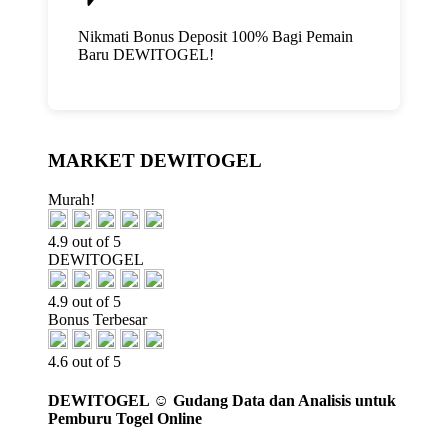
Nikmati
Bonus Deposit 100%
Bagi Pemain
Baru
DEWITOGEL!
MARKET DEWITOGEL
Murah!
4.9 out of 5
DEWITOGEL
4.9 out of 5
Bonus Terbesar
4.6 out of 5
DEWITOGEL ☺ Gudang Data dan Analisis untuk
Pemburu Togel Online