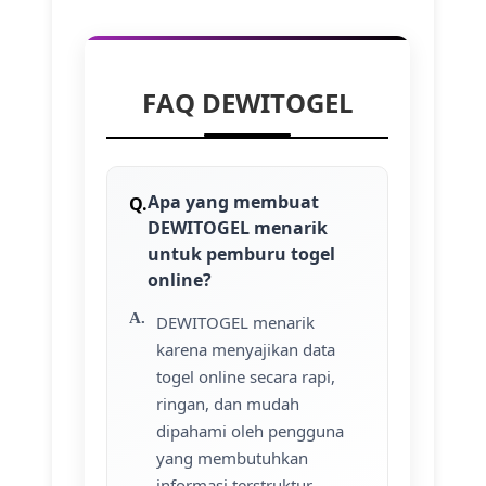
FAQ DEWITOGEL
Apa yang membuat
DEWITOGEL menarik
untuk pemburu togel
online?
DEWITOGEL menarik
karena menyajikan data
togel online secara rapi,
ringan, dan mudah
dipahami oleh pengguna
yang membutuhkan
informasi terstruktur.