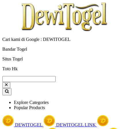
Cari kami di Google : DEWITOGEL
Bandar Togel
Situs Togel
Toto Hk
Explore Categories
Popular Products
DEWITOGEL
DEWITOGEL LINK