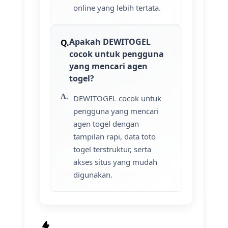
online yang lebih tertata.
Apakah DEWITOGEL
cocok untuk pengguna
yang mencari agen
togel?
DEWITOGEL cocok untuk
pengguna yang mencari
agen togel dengan
tampilan rapi, data toto
togel terstruktur, serta
akses situs yang mudah
digunakan.