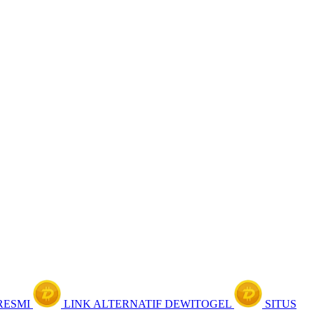
RESMI
LINK ALTERNATIF DEWITOGEL
SITUS