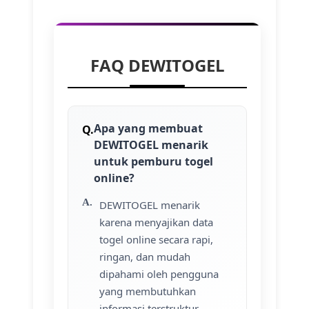
FAQ DEWITOGEL
Apa yang membuat
DEWITOGEL menarik
untuk pemburu togel
online?
DEWITOGEL menarik
karena menyajikan data
togel online secara rapi,
ringan, dan mudah
dipahami oleh pengguna
yang membutuhkan
informasi terstruktur.