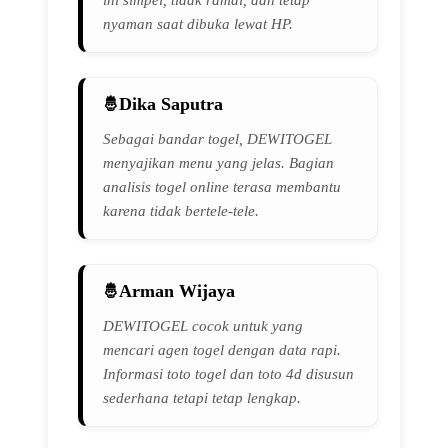
ini simpel, tidak ramai, dan tetap
nyaman saat dibuka lewat HP.
Dika Saputra
Sebagai bandar togel, DEWITOGEL
menyajikan menu yang jelas. Bagian
analisis togel online terasa membantu
karena tidak bertele-tele.
Arman Wijaya
DEWITOGEL cocok untuk yang
mencari agen togel dengan data rapi.
Informasi toto togel dan toto 4d disusun
sederhana tetapi tetap lengkap.