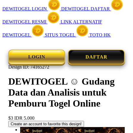
DEWITOGEL LOGIN
DEWITOGEL DAFTAR
DEWITOGEL RESMI
LINK ALTERNATIF
DEWITOGEL
SITUS TOGEL
TOTO HK
LOGIN
DAFTAR
Design ID: 74165272
DEWITOGEL ☺ Gudang
Data dan Analisis untuk
Pemburu Togel Online
$3
IDR 5.000
Create an account to favorite this design!