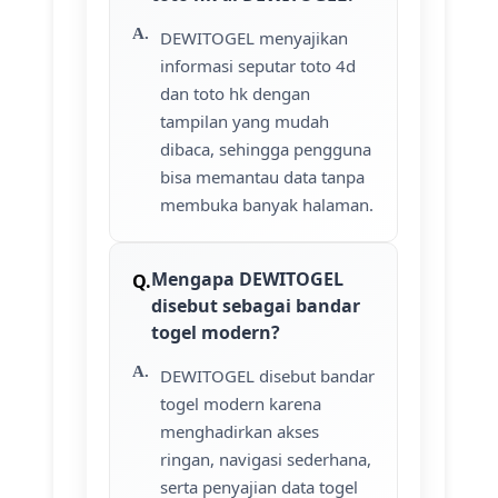
DEWITOGEL menyajikan
informasi seputar toto 4d
dan toto hk dengan
tampilan yang mudah
dibaca, sehingga pengguna
bisa memantau data tanpa
membuka banyak halaman.
Mengapa DEWITOGEL
disebut sebagai bandar
togel modern?
DEWITOGEL disebut bandar
togel modern karena
menghadirkan akses
ringan, navigasi sederhana,
serta penyajian data togel