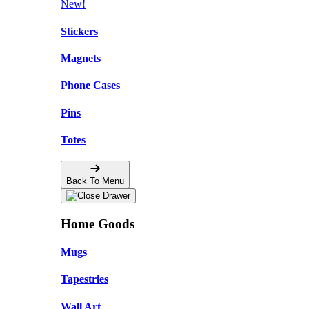
New!
Stickers
Magnets
Phone Cases
Pins
Totes
Back To Menu
Home Goods
Mugs
Tapestries
Wall Art