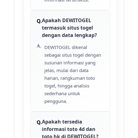
Apakah DEWITOGEL
termasuk situs togel
dengan data lengkap?
DEWITOGEL dikenal
sebagai situs togel dengan
susunan informasi yang
jelas, mulai dari data
harian, rangkuman toto
togel, hingga analisis
sederhana untuk
pengguna.
Apakah tersedia
informasi toto 4d dan
toto hk di DEWITOGEL?