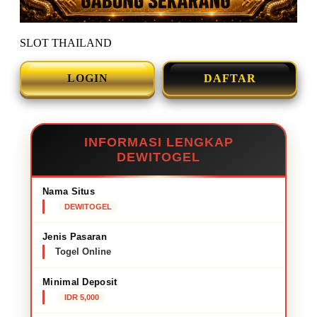
SLOT THAILAND
LOGIN
DAFTAR
INFORMASI LENGKAP
DEWITOGEL
Nama Situs
DEWITOGEL
Jenis Pasaran
Togel Online
Minimal Deposit
IDR 5,000