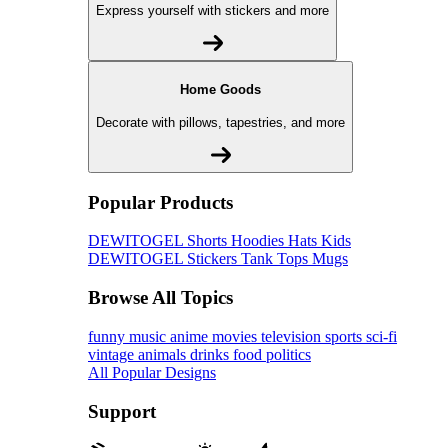
Express yourself with stickers and more
Home Goods
Decorate with pillows, tapestries, and more
Popular Products
DEWITOGEL
Shorts
Hoodies
Hats
Kids
DEWITOGEL
Stickers
Tank Tops
Mugs
Browse All Topics
funny
music
anime
movies
television
sports
sci-fi
vintage
animals
drinks
food
politics
All Popular Designs
Support