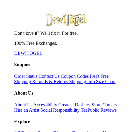
Don't love it? We'll fix it. For free.
100% Free Exchanges.
DEWITOGEL
Support
Order Status
Contact Us
Coupon Codes
FAQ
Free
Shipping
Refunds & Returns
Shipping Info
Size Chart
About Us
About Us
Accessibility
Create a Dashery Store
Careers
Hire an Artist
Social Responsibility
TeePublic Reviews
Explore