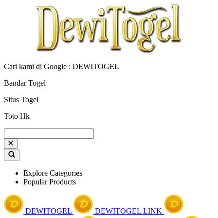
Cari kami di Google : DEWITOGEL
Bandar Togel
Situs Togel
Toto Hk
Explore Categories
Popular Products
DEWITOGEL
DEWITOGEL LINK